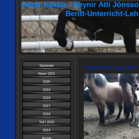
Vetrar-Hestar - Reynir Atli Jóns
Beritt-Unterricht-Le
Startseite
Grýla frá Vetri, geb. 2017
News 2021
2020
2019
2018
2017
2016
Teil I 2015
2014
Archiv