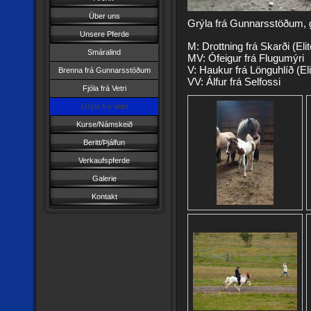
Über uns
Grýla frá Gunnarsstöðum, 
Unsere Pferde
M: Drottning frá Skarði (Elit
Smáralind
MV: Ófeigur frá Flugumýri
V: Haukur frá Lönguhlíð (Eli
Brenna frá Gunnarsstöðum
VV: Álfur frá Selfossi
Fjóla frá Vetri
Grýla frá Vetri
Kurse/Námskeið
Beritt/Þjálfun
Verkaufspferde
Galerie
Kontakt