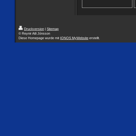
Druckversion
|
Sitemap
© Reynir Atli Jónsson
Diese Homepage wurde mit
IONOS MyWebsite
erstellt.